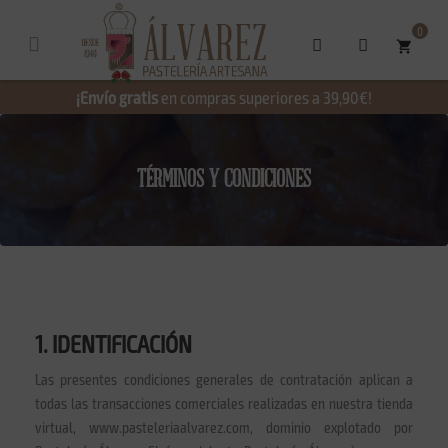
0
shopping_cart
¡Envío gratis
en compras superiores a 39,90€!
TÉRMINOS Y CONDICIONES
1. IDENTIFICACIÓN
Las presentes condiciones generales de contratación aplican a
todas las transacciones comerciales realizadas en nuestra tienda
virtual, www.pasteleriaalvarez.com, dominio explotado por