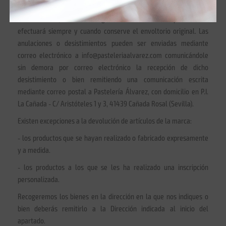
naturales desde que recibió el producto, para ejercer su derecho
de devolución, sin motivo alguno. La devolución del producto se
efectuará siempre y cuando conserve el envoltorio original. Las
anulaciones o desistimientos pueden ser enviadas mediante
correo electrónico a info@pasteleriaalvarez.com comunicándole
sin demora por correo electrónico la recepción de dicho
desistimiento o bien remitiendo una comunicación escrita
mediante correo postal a Pastelería Álvarez, con domicilio en P.I.
La Cañada - C/ Aristóteles 1 y 3, 41439 Cañada Rosal (Sevilla).
Existen excepciones a la devolución de artículos de la marca:
- los productos que se hayan realizado o fabricado expresamente
y a medida.
- los productos a los que se les ha realizado una inscripción
personalizada.
Recogeremos los bienes en la dirección en la que nos indiques o
bien deberás remitirlo a la Dirección indicada al inicio del
apartado.